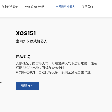
行业解决案例
分布式智能仓储
全系搬马机器人
联系我们
XQS151
室内外前移式机器人
产品卖点
无惧强光，雨雪等天气，可在复杂天气下进行堆叠，搬运
标配280Ah电池，可续航6~8小时
可对接红绿灯，自动门等设备，实现全流程自主作业
获取样本